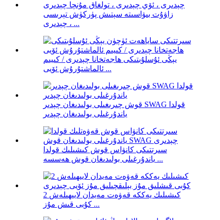
زاۋۇت بىۋاسىتە سېتىش پۈركۈش تېرىسى
چېدىرى ، ...
يېڭى ئۇسلۇبتىكى ھاجەتخانا چېدىرى / كىيىم
ئالماشتۇرۇش ئۆيى ...
قوش چىرىغىلى بولىدىغان چېدىر SWAG قولدا
ياندۇرغىلى بولىدىغان چېدىر
سىرتتىكى كانۋاس قوش كىشىلىك قولدا
ياندۇرغىلى بولىدىغان قوش ھەسسە ...
2 كىشىلىك يەككە قەۋەت مەيدان لايىھىلەش
كۇبى قىش مۇز ...