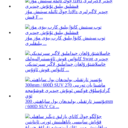
چېدىر لاگېرلىرى دالادا چوڭ ئائىلە سېتىش مۇز
قىش F ...
توپ سېتىش كانۋا بېلىق كارپ بېۋى مۇز مۇز
بېلىقلىرى ...
خاسلاشتۇرۇلغان چىداملىق لاگېر سىرتىدىكى
كانۋاس قوش ئاۋۇس ...
پۇتسىز تارتقىلى بولىدىغان يول ساياھىتى 300gsm
/ 600D SUV Ca ...