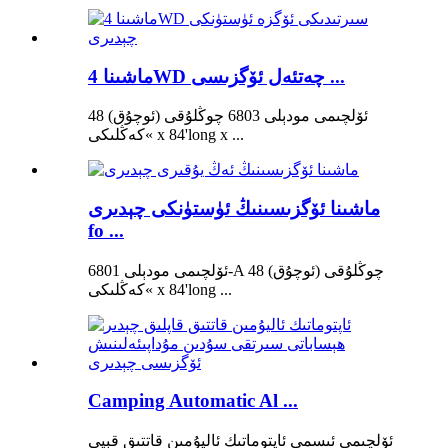
ماشىنا 4WD چەتئەل ئۆگزىسى ...
ئۆلچىمى مودېلى 6803 چوڭلۇقى (ئوچۇق) 48
»كەڭلىكى x 84'long x ...
ماشىنا ئۆگزىسىنىڭ ئۈستۈنكى چېدىرى
fo ...
ئۆلچىمى مودېلى 6801-A چوڭلۇقى (ئوچۇق) 48
»كەڭلىكى x 84'long ...
Camping Automatic Al ...
ئۆلچىمى ئىسمى ئاپتوماتىك ئاليۇمىن قاتتىق قېپى