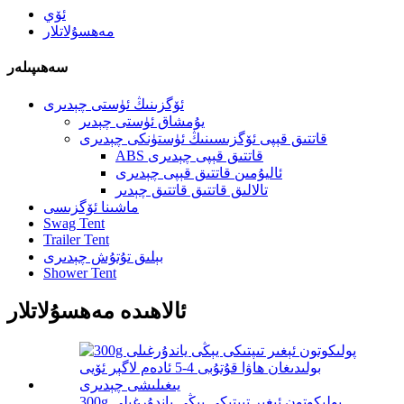
ئۆي
مەھسۇلاتلار
سەھىپىلەر
ئۆگزىنىڭ ئۈستى چېدىرى
يۇمشاق ئۈستى چېدىر
قاتتىق قېپى ئۆگزىسىنىڭ ئۈستۈنكى چېدىرى
ABS قاتتىق قېپى چېدىرى
ئاليۇمىن قاتتىق قېپى چېدىرى
تالالىق قاتتىق قاتتىق چېدىر
ماشىنا ئۆگزىسى
Swag Tent
Trailer Tent
بېلىق تۇتۇش چېدىرى
Shower Tent
ئالاھىدە مەھسۇلاتلار
300g پولىكوتون ئېغىر تىپتىكى يېڭى ياندۇرغىلى