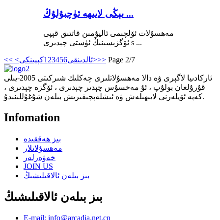
يېڭى لايىھە ئۈچبۇلۇڭ ...
مەھسۇلات ئۆلچىمى ئاليۇمىن قاتتىق قېپى
ئۆگزىسىنىڭ ئۈستى چېدىرى s ...
Page 2/7
>>
كېيىنكى>
<ئالدىنقى
6
5
4
3
2
1
<<
ئاركادىيا لاگېرى ۋە دالا مەھسۇلاتلىرى چەكلىك شىركىتى 2005-يىلى
قۇرۇلغان بولۇپ ، ئۇ مەخسۇس چېدىر چېدىرى ، ئۆگزە چېدىرى ،
كەپە ئۆيلەرنى لايىھىلەش ۋە ئىشلەپچىقىرىش بىلەن شۇغۇللىنىدۇ.
Infomation
بىز ھەققىدە
مەھسۇلاتلار
خەۋەرلەر
JOIN US
بىز بىلەن ئالاقىلىشىڭ
بىز بىلەن ئالاقىلىشىڭ
E-mail: info@arcadia.net.cn