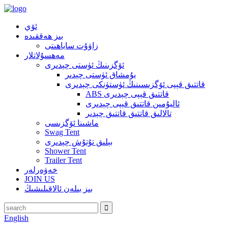
ئۆي
بىز ھەققىدە
زاۋۇت ساياھىتى
مەھسۇلاتلار
ئۆگزىنىڭ ئۈستى چېدىرى
يۇمشاق ئۈستى چېدىر
قاتتىق قېپى ئۆگزىسىنىڭ ئۈستۈنكى چېدىرى
ABS قاتتىق قېپى چېدىرى
ئاليۇمىن قاتتىق قېپى چېدىرى
تالالىق قاتتىق قاتتىق چېدىر
ماشىنا ئۆگزىسى
Swag Tent
بېلىق تۇتۇش چېدىرى
Shower Tent
Trailer Tent
خەۋەرلەر
JOIN US
بىز بىلەن ئالاقىلىشىڭ
English