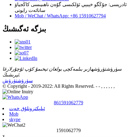
ئادرېسى: جۇڭگو خېبېي ئۆلكىسى گۇەن ناھىيىسى كاڭجياۋ
سانائەت رايونى
Mob / WeChat / WhatsApp: +86 15910627794
بىزگە ئەگىشىڭ
سۈرۈشتۈرۈش
ھازىر
بىلمەكچى بولغان تېخىمۇ كۆپ ئۇچۇرلارغا
ئېرىشىڭ.
سۈرۈشتۈرۈش
© Copyright - 2019-2022: All Rights Reserved.
- - , , , , , ,
861591062779
ئېلېكترونلۇق خەت
Mob
skype
1591062779
x