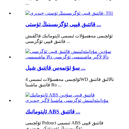
...
قاتتىق قېپى ئۆگزىسىنىڭ ئۈستى ...
ئۆلچىمى مەھسۇلات ئىسمى ئاپتوماتىك قاڭقىش
قاتتىق قېپى ئۆگزىسى ...
سۇ ئۆتمەس قاتتىق شېل ...
ئۆلچىمى مەھسۇلات ئىسمى 4WD تالالىق قاتتىق
قاتتىق ماشىنا Ro ...
ئاپتوماتىك ABS قاتتىق ...
ئۆلچىمى Prdouct ئىسمى ABS قاتتىق قېپى
ئۆگزىسىنىڭ ئۈستۈنكى چېدىرى ...