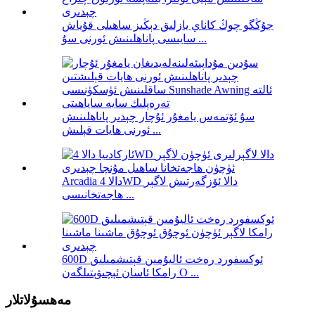
جۇڭگو چوڭ كاناي يازلىق دېڭىز ساھىلى قۇياش
سايىسى پاناھلىنىش ئورنى سۇ ...
سۇ ئۆتمەس يامغۇر ئۇچار چېدىر پاناھلىنىش
ئورنى ھايات قېلىش ...
Arcadia دالا 4WD دالا ئۆزگەرتىش لاگېر
ھاجەتخانىسى ...
600D ئوكسفورد رەخت ئاليۇمىن قېتىشمىلىق
رامكا ئاسان ئېچىۋېتىلگەن O ...
مەھسۇلاتلار