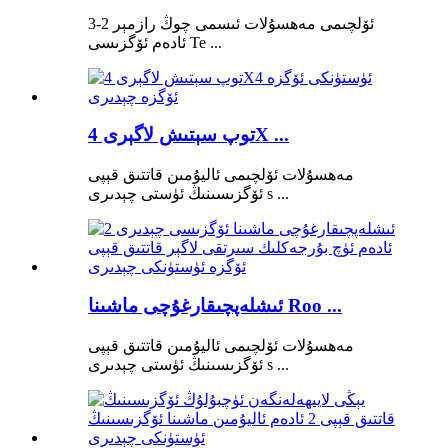
ئۆلچىمى مەھسۇلات ئىسمى چوڭ رازمېر 2-3
ئادەم ئۆگزىسى Te ...
توپ سېتىش لاگېرى 4X ...
مەھسۇلات ئۆلچىمى ئاليۇمىن قاتتىق قېپى
ئۆگزىسىنىڭ ئۈستى چېدىرى s ...
ئىشلەپچىقارغۇچى ماشىنا Roo ...
مەھسۇلات ئۆلچىمى ئاليۇمىن قاتتىق قېپى
ئۆگزىسىنىڭ ئۈستى چېدىرى s ...