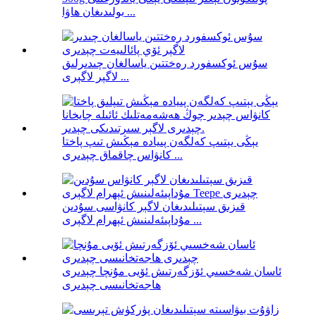
بولىدىغان ھاۋا ...
سۇس ئوكسفورد رەختتىن ياسالغان چىدىرلىق
لاگېر لاگېرى ...
يېڭى يېتىپ كەلگەن پىيادە مېڭىش تىپ پاختا
كانۋاس چاقماق چېدىرى ...
قىزىق سېتىلىدىغان لاگېر كانۋاسى سۇدىن
مۇداپىئەلىنىش ئېھرام لاگېرى ...
ئاسان شەخسىي ئۆزگەرتىش ئۆيى مۇنچا چېدىرى
ھاجەتخانىسى چېدىرى