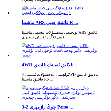
ماشىنا ABS قاتتىق قېپى R ...
ئۆلچىمى مەھسۇلات ئىسمى ماشىنا ABS قاتتىق
قېپى ئۆگزە ئۈستى چېدىرى ...
4WD تالالىق ئەينەك قاتتىق ...
ئۆلچىمى مەھسۇلات ئىسمى 4WD تالالىق قاتتىق
قاتتىق ماشىنا Ro ...
چوڭ رازمېرى 2-3 Perso ...